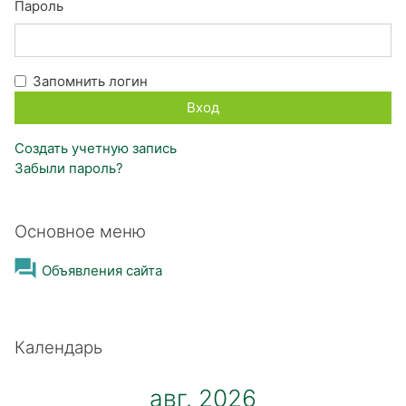
Пароль
Запомнить логин
Создать учетную запись
Забыли пароль?
Пропустить Основное меню
Основное меню
Форум
Объявления сайта
Пропустить Календарь
Календарь
авг. 2026